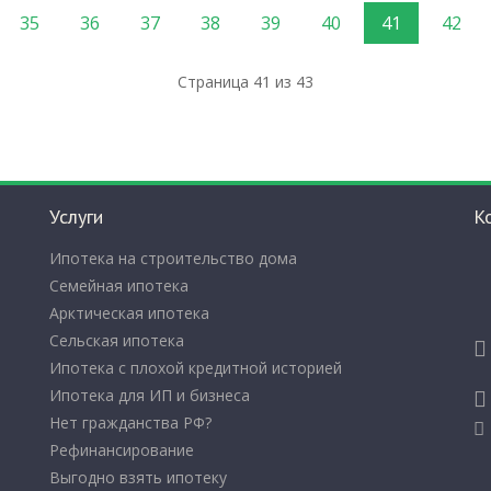
35
36
37
38
39
40
41
42
Страница 41 из 43
Услуги
К
Ипотека на строительство дома
Семейная ипотека
Арктическая ипотека
Сельская ипотека
Ипотека с плохой кредитной историей
Ипотека для ИП и бизнеса
Нет гражданства РФ?
Рефинансирование
Выгодно взять ипотеку