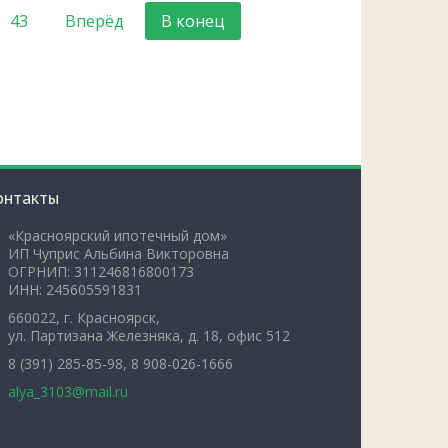
43
Вперёд
В конец
онтакты
«Красноярский ипотечный дом»
ИП Чуприс Альбина Викторовна
ОГРНИП: 311246816800173
ИНН: 245605591831
660022, г. Красноярск,
ул. Партизана Железняка, д. 18, офис 512
8 (391) 285-85-98, 8 908-026-1666
alya_3103@mail.ru