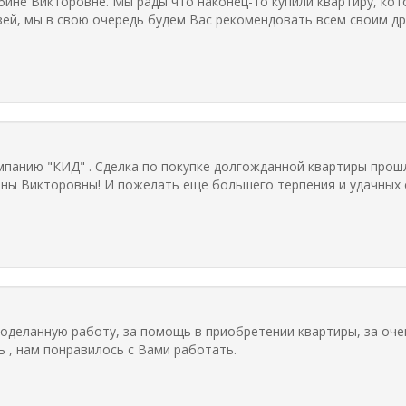
ине Викторовне. Мы рады что наконец-то купили квартиру, кот
ей, мы в свою очередь будем Вас рекомендовать всем своим др
анию "КИД" . Сделка по покупке долгожданной квартиры прошл
ы Викторовны! И пожелать еще большего терпения и удачных с
оделанную работу, за помощь в приобретении квартиры, за оче
 , нам понравилось с Вами работать.