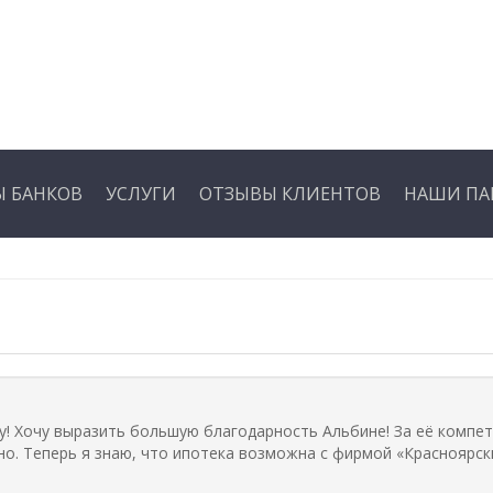
 БАНКОВ
УСЛУГИ
ОТЗЫВЫ КЛИЕНТОВ
НАШИ ПА
му! Хочу выразить большую благодарность Альбине! За её компе
но. Теперь я знаю, что ипотека возможна с фирмой «Красноярс