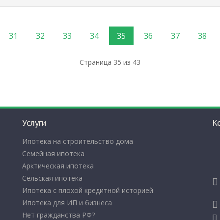
31
32
33
34
35
36
37
38
Страница 35 из 43
Услуги
К
Ипотека на строительство дома
Семейная ипотека
Арктическая ипотека
Сельская ипотека
Ипотека с плохой кредитной историей
Ипотека для ИП и бизнеса
Нет гражданства РФ?