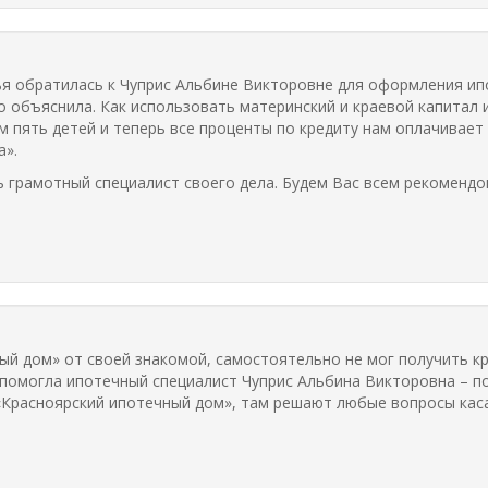
ья обратилась к Чуприс Альбине Викторовне для оформления ип
о объяснила. Как использовать материнский и краевой капитал
 пять детей и теперь все проценты по кредиту нам оплачивает
а».
 грамотный специалист своего дела. Будем Вас всем рекомендо
й дом» от своей знакомой, самостоятельно не мог получить кре
 помогла ипотечный специалист Чуприс Альбина Викторовна – п
«Красноярский ипотечный дом», там решают любые вопросы ка