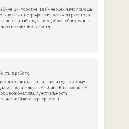
льбине Викторовне, за их неоценимую помощь
толкнулись с непрофессионализмом риелтора
ях ипотечный кредит и одобрена банком (на
ного и карьерного роста.
ость в работе.
кого капитала, но не знали куда и к кому
ии мы обратились к Альбине Викторовне. А
профессионализм, пунктуальность,
ать дальнейшего карьерного и