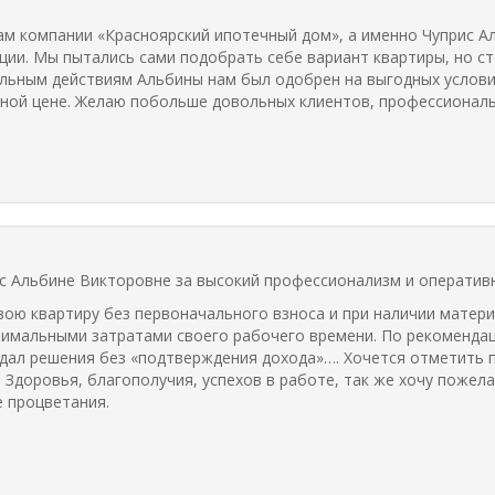
ам компании «Красноярский ипотечный дом», а именно Чуприс А
ции. Мы пытались сами подобрать себе вариант квартиры, но с
льным действиям Альбины нам был одобрен на выгодных услови
дной цене. Желаю побольше довольных клиентов, профессиональ
 Альбине Викторовне за высокий профессионализм и оперативн
ю квартиру без первоначального взноса и при наличии материнс
нимальными затратами своего рабочего времени. По рекомендац
ыдал решения без «подтверждения дохода»…. Хочется отметить 
 Здоровья, благополучия, успехов в работе, так же хочу пожел
 процветания.