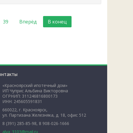
39
Вперёд
В конец
онтакты
«Красноярский ипотечный дом»
ИП Чуприс Альбина Викторовна
ОГРНИП: 311246816800173
ИНН: 245605591831
660022, г. Красноярск,
ул. Партизана Железняка, д. 18, офис 512
8 (391) 285-85-98, 8 908-026-1666
alya_3103@mail.ru