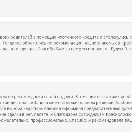
своих родителей с помощью ипотечного кредита и столкнулись с
 Тогда мы обратились по рекомендации наших знакомых в Красн
ала, но и сделала. Спасибо Вам за профессионализм ! Будем Ва
дом по рекомендации своей подруги. В течении нескольких дней
ез три дня она сообщила мне о положительном решении. Альбин
 После выбора квартиры Альбина оформила предварительный дог
ие сделки в рег. палате. Я благодарна сотрудникам Красноярск
брожелательно, профессионально. Спасибо! Я рекомендовала ва