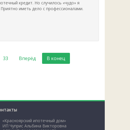
потечный кредит. Но случилось «чудо» я
 Приятно иметь дело с профессионалами.
33
Вперёд
В конец
онтакты
«Красноярский ипотечный дом»
ИП Чуприс Альбина Викторовна